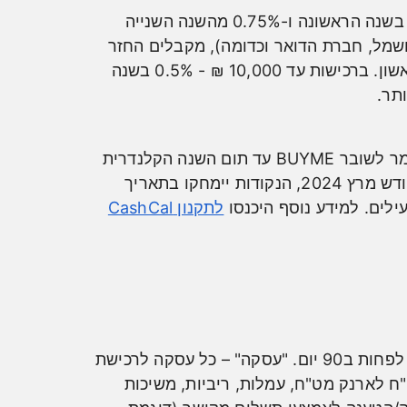
ברכישות מעל 10,000 ₪ 1.25% בשנה הראשונה ו – 1% מהשנה השנייה ואילך. ברכישות עד 10,000 ₪ 1% בשנה הראשונה ו-0.75% מהשנה השנייה
חשמל, חברת הדואר וכדומה), מקבלים החזר
של 0.6% בשנה הראשונה ו- 0.5% בשנה השנייה ואילך ברכישות מעל 10,000 ₪ בחודש, החל מהשקל הראשון. ברכישות עד 10,000 ₪ - 0.5% בשנה
סכום הצבירה בכרטיס תקף למשך שנה קלנדרית אחת. כל שנה בתאריך 31.3 יימחק הסכום שנצבר ולא הומר לשובר BUYME עד תום השנה הקלנדרית
הקודמת (לדוגמא: צברתי 500 נקודות נכון לתאריך 31.12.23 ולא המרתי אותן לשובר BUYME עד לסוף חודש מרץ 2024, הנקודות יימחקו בתאריך
לתקנון CashCal
ההטבה ניתנת לשנה מהרישום לתכנית באפליקציית Wolt, בהחזקת כרטיס טוב ותקף, ובביצוע עסקה אחת לפחות ב90 יום. "עסקה" – כל עסקה לרכישת
ח לארנק מט"ח, עמלות, ריביות, משיכות