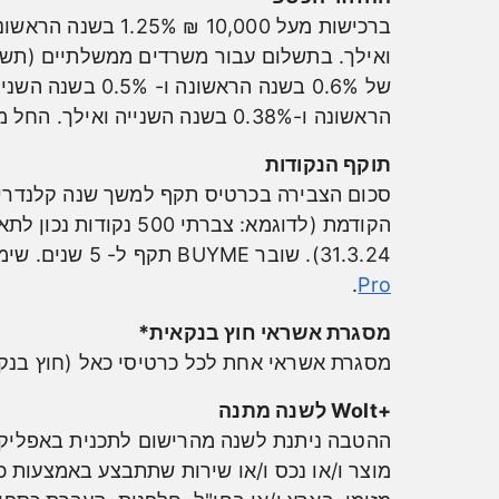
ואילך. בתשלום עבור משרדים ממשלתיים (תשלו
הראשונה ו-0.38% בשנה השנייה ואילך. החל מ- 1.4.25 החזר עד ₪450 בחודש ו- ₪5,400 בשנה לכל היותר.
תוקף הנקודות
31.3.24). שובר BUYME תקף ל- 5 שנים. שימו לב כי לא תמחק צבירה מתחת ל- 50 נקודות בכרטיסים פעילים. למידע נוסף היכנסו
.
Pro
מסגרת אשראי חוץ בנקאית*
מסגרת אשראי אחת לכל כרטיסי כאל (חוץ בנקא
+Wolt לשנה מתנה
מוצר ו/או נכס ו/או שירות שתתבצע באמצעות כ