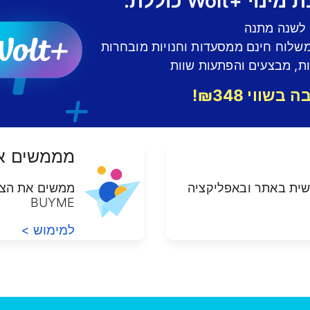
נוי +Wolt כוללת:
י לשנה מתנה
משלוח חינם ממסעדות וחנויות מובחרות
ת, מבצעים והפתעות שוות
בשווי ₪348!
מממשים א
שית באתר ובאפליקציה
ממשים את הצב
BUYME
למימוש >