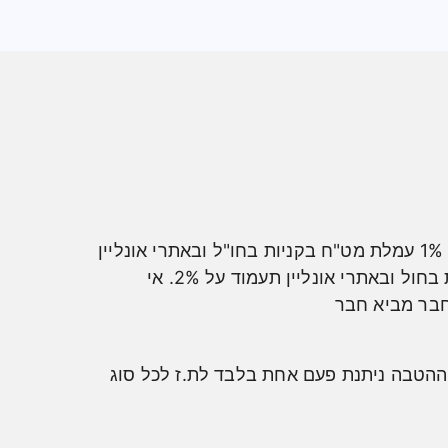
. 1% עמלת מט"ח בקניות בחו"ל ובאתרי אונליין
(במקום 3%), ההנחה בשנה הראשונה ממועד הנפקת הכרטיס. בתום השנה הראשונה עמלת המט"ח בקניות בחול ובאתרי אונליין תעמוד על 2%. אי
בר מביא חבר
 מדמי כרטיס, החל מהשנה השנייה יגבו דמי כרטיס בסך 19.90 ₪ בחודש. ההטבה ניתנת פעם אחת בלבד לת.ז לכל סוג