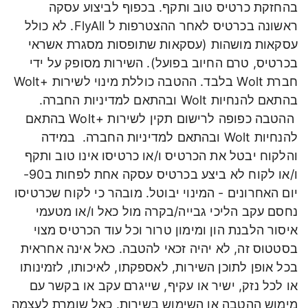
בהחזקת כרטיס טוב ותקף. בכפוף לביצוע עסקה
ראשונה בכרטיס לאחר ההצטרפות ל FlyAll. לא כולל
עסקאות מושהות (עסקאות שתופסות מסגרת אשראי
בכרטיס, טרם החיוב בפועל). השירות מסופק על ידי
חברת Wolt בלבד. ההטבה כוללת מינוי לשירות +Wolt
בהתאם להנחיות Wolt ובהתאם למדיניות החברה.
ההטבה כפופה לרישום תקין לשירות +Wolt בהתאם
להנחיות Wolt ובהתאם למדיניות החברה. במידה
והלקוח יבטל את הכרטיס ו/או כרטיסו אינו טוב ותקף
ו/או לקוח לא ביצע בכרטיס עסקה אחת לפחות ב90-
יום האחרונים - המינוי יבוטל. מובהר כי לקוח שכרטיסו
נחסם עקב הליכי גבייה/בקרה מול כאל ו/או מטעמי
איסור הלבנת הון ומימון טרור וכל עוד הכרטיס מצוי
בסטטוס זה, לא יהיה זכאי להטבה. כאל אינה אחראית
בכל אופן לתוכן השירות, לאספקתו, לאיכותו, לזמינותו
או לכל נזק, ישיר או עקיף, שייגרם עקב או בקשר עם
מימוש ההטבה או השימוש בשירות. כאל שומרת לעצמה