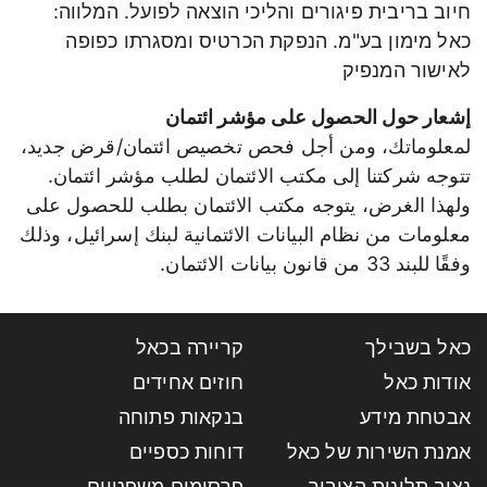
חיוב בריבית פיגורים והליכי הוצאה לפועל. המלווה:
כאל מימון בע"מ. הנפקת הכרטיס ומסגרתו כפופה
לאישור המנפיק
إشعار حول الحصول على مؤشر ائتمان
لمعلوماتك، ومن أجل فحص تخصيص ائتمان/قرض جديد،
تتوجه شركتنا إلى مكتب الائتمان لطلب مؤشر ائتمان.
ولهذا الغرض، يتوجه مكتب الائتمان بطلب للحصول على
معلومات من نظام البيانات الائتمانية لبنك إسرائيل، وذلك
وفقًا للبند 33 من قانون بيانات الائتمان.
כאל בשבילך
קריירה בכאל
אודות כאל
חוזים אחידים
אבטחת מידע
בנקאות פתוחה
אמנת השירות של כאל
דוחות כספיים
נציב תלונות הציבור
פרסומים משפטיים