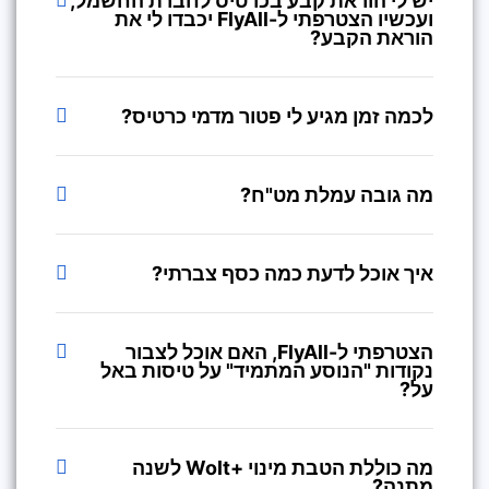
יש לי הוראת קבע בכרטיס לחברת החשמל,
ועכשיו הצטרפתי ל-FlyAll יכבדו לי את
הוראת הקבע?
לכמה זמן מגיע לי פטור מדמי כרטיס?
מה גובה עמלת מט"ח?
איך אוכל לדעת כמה כסף צברתי?
הצטרפתי ל-FlyAll, האם אוכל לצבור
נקודות "הנוסע המתמיד" על טיסות באל
על?
מה כוללת הטבת מינוי +Wolt לשנה
מתנה?