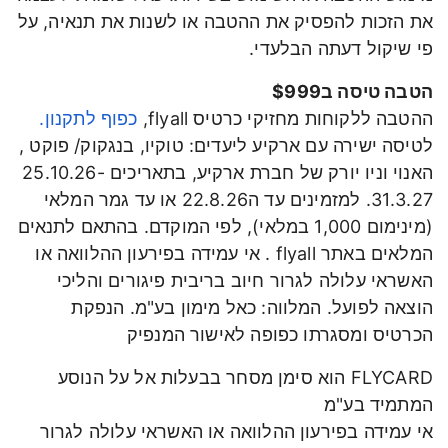
את הזכות להפסיק את ההטבה או לשנות את תנאיה, על
פי שיקול דעתה הבלעדי.
הטבה טיסה ב$999
ההטבה ללקוחות מחזיקי כרטיס flyall,
כפוף לתקנון.
לטיסה ישירה עם ארקיע ליעדים: טוקיו, בנגקוק/ פוקט ,
האנוי וניו יורק של חברת ארקיע, בתאריכים 25.10.26-
31.3.27. למזמינים עד ה22.8.26 או עד גמר המלאי
(מינימום 1,000 במלאי), לפי המוקדם. בהתאם לתנאים
המלאים באתר flyall . אי עמידה בפירעון ההלוואה או
האשראי עלולה לגרור חיוב בריבית פיגורים והליכי
הוצאה לפועל. המלווה: כאל מימון בע"מ. הנפקת
הכרטיס ומסגרתו כפופה לאישור המנפיק
FLYCARD הוא סימן מסחר בבעלות אל על הנוסע
המתמיד בע"מ
אי עמידה בפירעון ההלוואה או האשראי עלולה לגרור