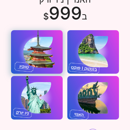
999
רוצה FlyAll חדש
ב$