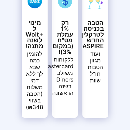
הטבה
רק
מינוי
בכניסה
1%
ל
לטרקלין
עמלת
+Wolt
החדש
מט"ח
לשנה
ASPIRE
(במקום
מתנה!
3%)!
ועוד
להזמין
ללקוחות
מגוון
כמה
Mastercard
הטבות
שבא
משולב
חו"ל
לך ללא
Diners
שוות
דמי
בשנה
משלוח
הראשונה
(הטבה
בשווי
₪348)