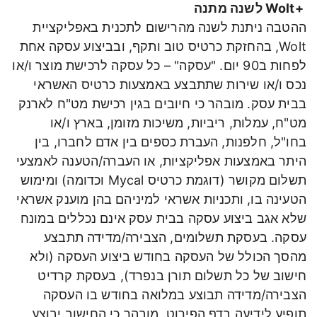
+Wolt לשנה מתנה
ההטבה ניתנת לשנה מהרישום לתכנית באפליקציית
Wolt, בהחזקת כרטיס טוב ותקף, ובביצוע עסקה אחת
לפחות ב90 יום. "עסקה" – כל עסקה לרכישת מוצר ו/או
נכס ו/או שירות שתתבצע באמצעות כרטיס האשראי
בבית עסק. מובהר כי חיובים בגין רכישת מט"ח לארנק
מט"ח, עמלות, ריביות, משיכות מזומן, בארץ ו/או
בחו"ל, חלפנות, העברת כספים בין אדם לחברו, בין
היתר באמצעות אפליקציות, או העברה/הטענה לאמצעי
תשלום מקושר (דוגמת כרטיס Mycal וכדומה) ומימוש
הטעינה בו, ותכניות אשראי למיניהם בהן מוענק אשראי
שלא אגב ביצוע עסקה בבית עסק אינם נכללים במונח
עסקה. בעסקת תשלומים, הצבירה/מדידה תתבצע
מהסך הכולל של העסקה בחודש ביצוע העסקה (ולא
חישוב של כל תשלום תורן בנפרד), בעסקת קרדיט
הצבירה/מדידה תבוצע במלואה בחודש בו העסקה
תופיע לידיעה בדף הפירוט. מובהר כי החישוב יבוצע