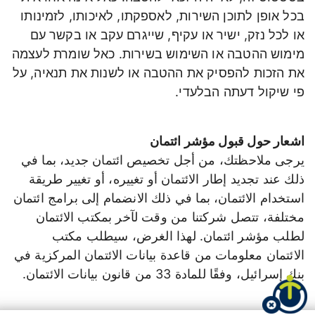
בכל אופן לתוכן השירות, לאספקתו, לאיכותו, לזמינותו
או לכל נזק, ישיר או עקיף, שייגרם עקב או בקשר עם
מימוש ההטבה או השימוש בשירות. כאל שומרת לעצמה
את הזכות להפסיק את ההטבה או לשנות את תנאיה, על
פי שיקול דעתה הבלעדי.
اشعار حول قبول مؤشر ائتمان
يرجى ملاحظتك، من أجل تخصيص ائتمان جديد، بما في
ذلك عند تجديد إطار الائتمان أو تغييره، أو تغيير طريقة
استخدام الائتمان، بما في ذلك الانضمام إلى برامج ائتمان
مختلفة، تتصل شركتنا من وقت لآخر بمكتب الائتمان
لطلب مؤشر ائتمان. لهذا الغرض، سيطلب مكتب
الائتمان معلومات من قاعدة بيانات الائتمان المركزية في
بنك إسرائيل، وفقًا للمادة 33 من قانون بيانات الائتمان.