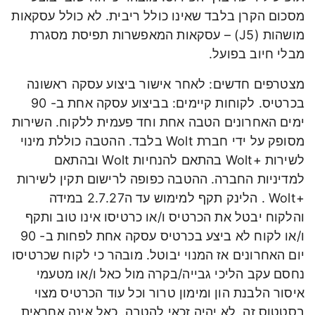
מסכום הקרן בלבד שאינו כולל ריבית. לא כולל עסקאות
מושהות (J5) – עסקאות המאפשרות תפיסת מסגרת
מבלי חיוב בפועל.
מצטרפים חדשים: לאחר אישור ביצוע עסקה ראשונה
בכרטיס. לקוחות קיימים: בביצוע עסקה אחת ב- 90
ימים האחרונים הטבה אחת וחד פעמית ללקוח. השירות
מסופק על ידי חברת Wolt בלבד. ההטבה כוללת מינוי
לשירות +Wolt בהתאם להנחיות Wolt ובהתאם
למדיניות החברה. ההטבה כפופה לרישום תקין לשירות
+Wolt . הלינק תקף למימוש עד ה2.7.27 במידה
והלקוח יבטל את הכרטיס ו/או כרטיסו אינו טוב ותקף
ו/או לקוח לא ביצע בכרטיס עסקה אחת לפחות ב- 90
יום האחרונים אז המנוי יבוטל. מובהר כי לקוח שכרטיסו
נחסם עקב הליכי גבייה/בקרה מול כאל ו/או מטעמי
איסור הלבנת הון ומימון טרור וכל עוד הכרטיס מצוי
בסטטוס זה, לא יהיה זכאי להטבה. כאל אינה אחראית