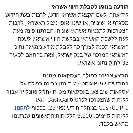
הודעה בנוגע לקבלת חיווי אשראי
לידיעתך, לשם הקצאת אשראי חדש, לרבות בעת חידוש
מסגרת או שינויה, או שינוי אופן ניצול האשראי, לרבות
הצטרפות לתכניות אשראי שונות, חברתנו פונה מעת
לעת ללשכת האשראי בבקשת חיווי אשראי. לשכת
האשראי תפנה לצורך כך לקבלת מידע ממאגר נתוני
האשראי המרכזי של בנק ישראל, וזאת בהתאם לסעיף
33 לחוק נתוני אשראי.
מבצע צבירה כפולה בעסקאות מט"ח
בחודשים יוני-אוגוסט 26 תינתן צבירה כפולה על
עסקאות שיבוצעו בעסקאות מט"ח (חו"ל ואונליין) עבור
לקוחות שהצטרפו לכרטיס CashCal ו/או
CashCalPro במהלך חודש מאי 26. בכפוף
לתקנון.
לקוחות קיימים: 3,000 הלקוחות הראשונים שנרשמו
מראש בלבד.