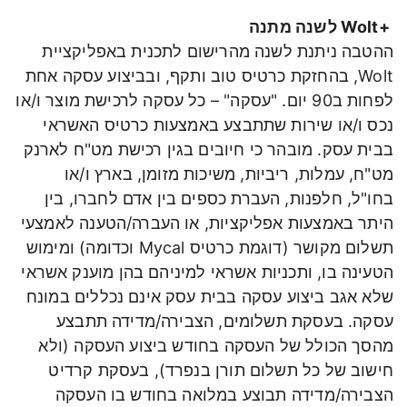
+Wolt לשנה מתנה
ההטבה ניתנת לשנה מהרישום לתכנית באפליקציית
Wolt, בהחזקת כרטיס טוב ותקף, ובביצוע עסקה אחת
לפחות ב90 יום. "עסקה" – כל עסקה לרכישת מוצר ו/או
נכס ו/או שירות שתתבצע באמצעות כרטיס האשראי
בבית עסק. מובהר כי חיובים בגין רכישת מט"ח לארנק
מט"ח, עמלות, ריביות, משיכות מזומן, בארץ ו/או
בחו"ל, חלפנות, העברת כספים בין אדם לחברו, בין
היתר באמצעות אפליקציות, או העברה/הטענה לאמצעי
תשלום מקושר (דוגמת כרטיס Mycal וכדומה) ומימוש
הטעינה בו, ותכניות אשראי למיניהם בהן מוענק אשראי
שלא אגב ביצוע עסקה בבית עסק אינם נכללים במונח
עסקה. בעסקת תשלומים, הצבירה/מדידה תתבצע
מהסך הכולל של העסקה בחודש ביצוע העסקה (ולא
חישוב של כל תשלום תורן בנפרד), בעסקת קרדיט
הצבירה/מדידה תבוצע במלואה בחודש בו העסקה