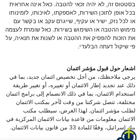
בסטטוס זה, לא יהיה זכאי להטבה. כאל אינה אחראית
בכל אופן לתוכן השירות, לאספקתו, לאיכותו, לזמינותו
או לכל נזק, ישיר או עקיף, שייגרם עקב או בקשר עם
מימוש ההטבה או השימוש בשירות. כאל שומרת לעצמה
את הזכות להפסיק את ההטבה או לשנות את תנאיה, על
פי שיקול דעתה הבלעדי.
اشعار حول قبول مؤشر ائتمان
يرجى ملاحظتك، من أجل تخصيص ائتمان جديد، بما في
ذلك عند تجديد إطار الائتمان أو تغييره، أو تغيير طريقة
استخدام الائتمان، بما في ذلك الانضمام إلى برامج ائتمان
مختلفة، تتصل شركتنا من وقت لآخر بمكتب الائتمان
لطلب مؤشر ائتمان. لهذا الغرض، سيطلب مكتب
الائتمان معلومات من قاعدة بيانات الائتمان المركزية في
بنك إسرائيل، وفقًا للمادة 33 من قانون بيانات الائتمان.