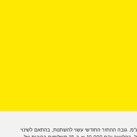
 בע"מ. גובה ההחזר החודשי עשוי להשתנות, בהתאם לשינוי
הריבית. הריבית בכאל נקבעת על-פי נתוניו האישיים של כל לקוח. טווח הריביות מינימום 7.20% ומקסימום 17.05% שנתי. למשל, בהלוואה ע"ס 10,000 ₪ ב-18 תשלומים בריבית של