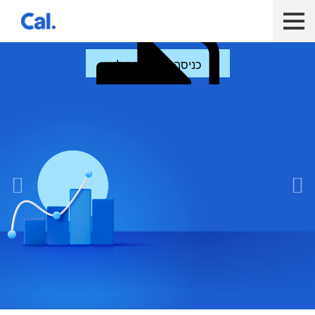
ש לנווט בתפריט עם מקש הטאב
לקוח כאל
לקוח Diners Club
כאל לעסקים
כניסה לחשבון שלי
פעולות נפוצות
הלוואות ואשראי
סליקה עם כאל
כלים דיגיטליים