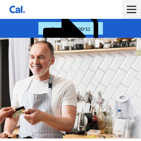
ש לנווט בתפריט עם מקש הטאב
לקוח כאל
לקוח Diners Club
כאל לעסקים
כניסה לחשבון שלי
פעולות נפוצות
הלוואות ואשראי
סליקה עם כאל
כלים דיגיטליים