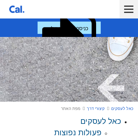
ש לנווט בתפריט עם מקש הטאב
לקוח כאל
לקוח Diners Club
כאל לעסקים
כניסה לחשבון שלי
פעולות נפוצות
הלוואות ואשראי
סליקה עם כאל
כלים דיגיטליים
מפת האתר
כאל לעסקים
קיצורי דרך
מפת האתר
כאל לעסקים
פעולות נפוצות