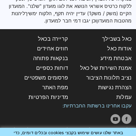
ללקוח כרטיס אשראי הנושא את לוגו מועדון "שלנו". המועדון
הקיים (משק / משק1) עדיין יהיה תקף, הלקוח ימשיךליהנות
מהטבות המועדוןוכן יגבו דמי חבר למועדון.
כאל בשבילך
קריירה בכאל
אודות כאל
חוזים אחידים
אבטחת מידע
בנקאות פתוחה
אמנת השירות של כאל
דוחות כספיים
נציב תלונות הציבור
פרסומים משפטיים
הצהרת נגישות
מפת האתר
עמלות
מדיניות הפרטיות
עקבו אחרינו ברשתות החברתיות:
כל הזכויות שמורות לחברת כאל - כרטיסי אשראי לישראל
באתר שלנו עושים שימוש בקבצי cookies ובכלים דומים, כדי