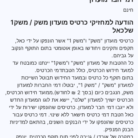
חינם
הודעה למחזיקי כרטיס מועדון משק / משק1
שלכאל
כרטיסי מועדון "משק" ו"משק 1" אשר הונפקו על ידי כאל,
תקפים ותקינים ויחודשו באופן אוטומטי בתום התוקף הנקוב
על גביהם.
כל ההטבות של מועדון "משק" ו"משק1" יינתנו כמובטח עד
למועד חידוש הכרטיס, כולל הטבתדמי הכרטיס.
בתום תוקף כל כרטיס ובמועד החידוש תבוטל השייכות
למועדון "משק" / "משק 1", יבוטלו דמי החברות למועדון
משק, הנגבים כיום (בסך 2 ₪ לחודש).ממועד חידוש הכרטיס,
הכרטיס ישויך למועדון "שלנו", יישא את לוגו המועדון החדש
ולא ייגבו דמי חבר למועדון. כרטיסים שהונפקו ישירות על ידי
כאל הטבת דמי כרטיס תישאר ללא שינוי. דמי כרטיס עבור
כרטיסים שהונפקו על ידי הבנקים השונים, בהתאם למדיניות
הבנק המנפיק.
במקרה של אובדן / גניבה לפני תום תוקף הכרטיס, יונפק