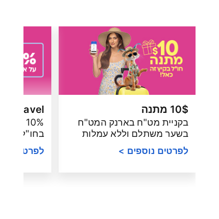
10$ מתנה
al.Travel
בקניית מט"ח בארנק המט"ח
10% הנח
בשער משתלם וללא עמלות
בחו"ל
לפרטים נוספים >
לפרטים נוס