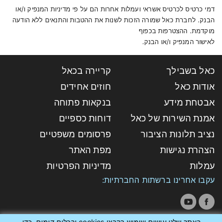
דמי כרטיס לכרטיס אשראי ועמלות אחרות הם על פי מדיניות המנפיק ו/או
הבנק. לחברת כאל שמורה הזכות לשנות את ההטבות והתנאים ללא הודעה
מוקדמת. ההצטרפות בכפוף
לאישור המנפיק ו/או הבנק.
כאל בשבילך
קריירה בכאל
אודות כאל
חוזים אחידים
אבטחת מידע
בנקאות פתוחה
אמנת השירות של כאל
דוחות כספיים
נציב תלונות הציבור
פרסומים משפטיים
הצהרת נגישות
מפת האתר
עמלות
מדיניות הפרטיות
עקבו אחרינו ברשתות החברתיות:
כל הזכויות שמורות לחברת כאל - כרטיסי אשראי לישראל
באתר שלנו עושים שימוש בקבצי cookies ובכלים דומים, כדי