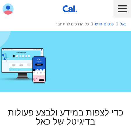
ש לנווט בתפריט עם מקש הטאב
כאל
כרטיס חדש
כל הדרכים להתחבר
לקוח כאל
לקוח Diners Club
כאל לעסקים
שירות אונליין
הלוואות ואשראי
מבצעים והטבות
חו"ל
כל הדרכים להתחבר
תשלום בנייד
כדי לצפות במידע ולבצע פעולות
כרטיס חדש
בדיגיטל של כאל
כאל בשבילך