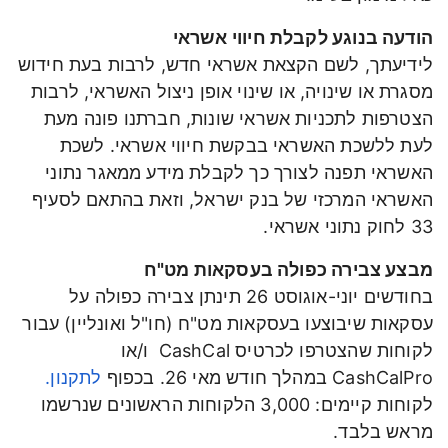
הודעה בנוגע לקבלת חיווי אשראי
לידיעתך, לשם הקצאת אשראי חדש, לרבות בעת חידוש
מסגרת או שינויה, או שינוי אופן ניצול האשראי, לרבות
הצטרפות לתכניות אשראי שונות, חברתנו פונה מעת
לעת ללשכת האשראי בבקשת חיווי אשראי. לשכת
האשראי תפנה לצורך כך לקבלת מידע ממאגר נתוני
האשראי המרכזי של בנק ישראל, וזאת בהתאם לסעיף
33 לחוק נתוני אשראי.
מבצע צבירה כפולה בעסקאות מט"ח
בחודשים יוני-אוגוסט 26 תינתן צבירה כפולה על
עסקאות שיבוצעו בעסקאות מט"ח (חו"ל ואונליין) עבור
לקוחות שהצטרפו לכרטיס CashCal ו/או
CashCalPro במהלך חודש מאי 26. בכפוף
לתקנון.
לקוחות קיימים: 3,000 הלקוחות הראשונים שנרשמו
מראש בלבד.