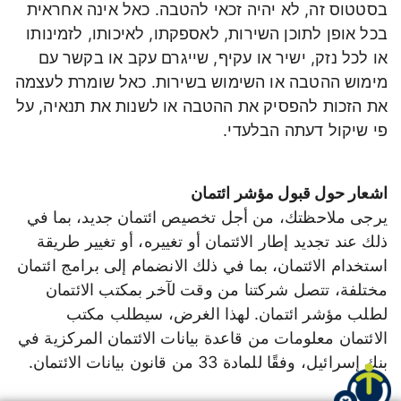
בסטטוס זה, לא יהיה זכאי להטבה. כאל אינה אחראית
בכל אופן לתוכן השירות, לאספקתו, לאיכותו, לזמינותו
או לכל נזק, ישיר או עקיף, שייגרם עקב או בקשר עם
מימוש ההטבה או השימוש בשירות. כאל שומרת לעצמה
את הזכות להפסיק את ההטבה או לשנות את תנאיה, על
פי שיקול דעתה הבלעדי.
اشعار حول قبول مؤشر ائتمان
يرجى ملاحظتك، من أجل تخصيص ائتمان جديد، بما في
ذلك عند تجديد إطار الائتمان أو تغييره، أو تغيير طريقة
استخدام الائتمان، بما في ذلك الانضمام إلى برامج ائتمان
مختلفة، تتصل شركتنا من وقت لآخر بمكتب الائتمان
لطلب مؤشر ائتمان. لهذا الغرض، سيطلب مكتب
الائتمان معلومات من قاعدة بيانات الائتمان المركزية في
بنك إسرائيل، وفقًا للمادة 33 من قانون بيانات الائتمان.