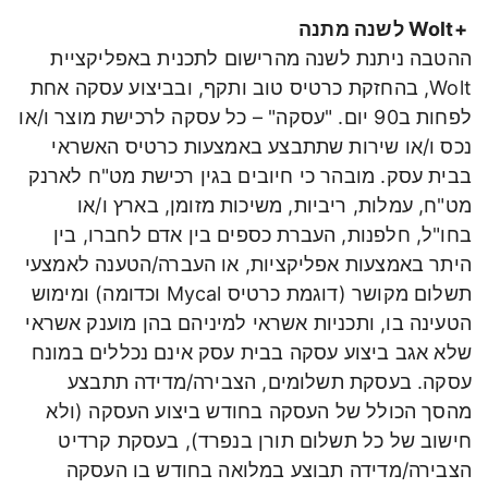
+Wolt לשנה מתנה
ההטבה ניתנת לשנה מהרישום לתכנית באפליקציית
Wolt, בהחזקת כרטיס טוב ותקף, ובביצוע עסקה אחת
לפחות ב90 יום. "עסקה" – כל עסקה לרכישת מוצר ו/או
נכס ו/או שירות שתתבצע באמצעות כרטיס האשראי
בבית עסק. מובהר כי חיובים בגין רכישת מט"ח לארנק
מט"ח, עמלות, ריביות, משיכות מזומן, בארץ ו/או
בחו"ל, חלפנות, העברת כספים בין אדם לחברו, בין
היתר באמצעות אפליקציות, או העברה/הטענה לאמצעי
תשלום מקושר (דוגמת כרטיס Mycal וכדומה) ומימוש
הטעינה בו, ותכניות אשראי למיניהם בהן מוענק אשראי
שלא אגב ביצוע עסקה בבית עסק אינם נכללים במונח
עסקה. בעסקת תשלומים, הצבירה/מדידה תתבצע
מהסך הכולל של העסקה בחודש ביצוע העסקה (ולא
חישוב של כל תשלום תורן בנפרד), בעסקת קרדיט
הצבירה/מדידה תבוצע במלואה בחודש בו העסקה