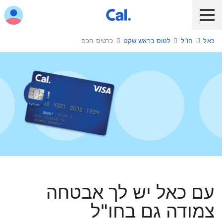
ש לנווט בתפריט עם מקש הטאב
כאל
חו"ל
לטוס בראש שקט
כרטיס חכם
לקוח כאל
לקוח Diners Club
כאל לעסקים
שירות אונליין
הלוואות ואשראי
מבצעים והטבות
חו"ל
כרטיס חכם
תשלום בנייד
עם כאל יש לך אבטחה
כרטיס חדש
צמודה גם בחו"ל
כאל בשבילך