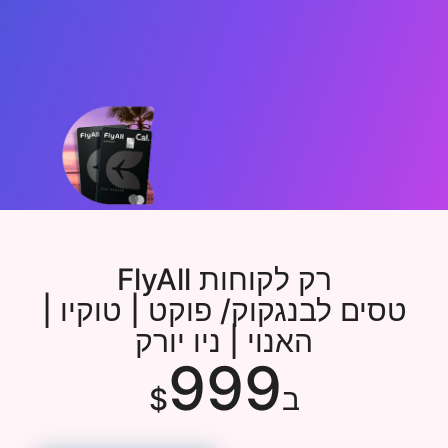
FlyAll
פי 2 כסף בחזרה לטיסות חינם
בכל חברות התעופה
רק לקוחות FlyAll
טסים לבנגקוק/ פוקט | טוקיו |
האנוי | ניו יורק
מתקדמים מ-FLY CARD
999
רוצה FlyAll חדש
ב$