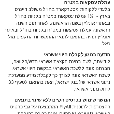
עמלת עסקאות במט"ח
בלעדי ללקוחות מסטרקארד בחו"ל משולב דיינרס
בארץ - 1% עמלת עסקאות במט"ח בקניות בחו"ל
ובאתרי אונליין בשנה הראשונה. לאחר תום השנה
הראשונה עמלת עסקאות במט"ח בקניות בחו"ל ובאתרי
אונליין תהיה בהתאם לתנאי ההתקשרות התקפים מול
כאל.
הודעה בנוגע לקבלת חיווי אשראי
לידיעתך, לשם בחינת הקצאת אשראי חדש/הלוואה,
חברתנו פונה ללשכת האשראי בבקשת חיווי אשראי.
לשכת האשראי פונה לצורך כך לקבלת מידע ממערכת
נתוני אשראי של בנק ישראל, וזאת בהתאם לסעיף 33
לחוק נתוני אשראי.
המשך שימוש בכרטיס הקיים ללא שינוי בתנאים
ההצטרפות לתוכנית FlyAll המתבצעת על גבי כרטיס
האשראי FLYCARD הקיים, אינה כרוכה בהנפקת