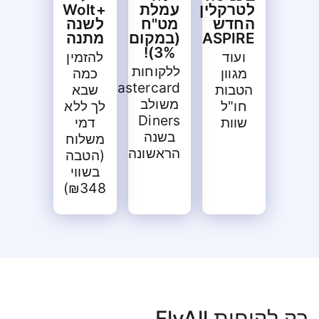
לטרקלין
עמלת
+Wolt
החדש
מט"ח
לשנה
ASPIRE
(במקום
מתנה
3%)!
ועוד
להזמין
ללקוחות
מגוון
כמה
Mastercard
הטבות
שבא
משולב
חו"ל
לך ללא
Diners
שוות
דמי
בשנה
משלוח
הראשונה
(הטבה
בשווי
₪348)
רק לקוחות FlyAll