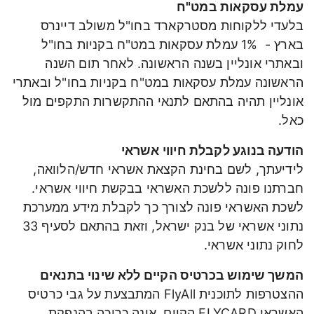
עמלת עסקאות במט"ח
בלעדי ללקוחות מסטרקארד בחו"ל משולב דיינרס
בארץ - 1% עמלת עסקאות במט"ח בקניות בחו"ל
ובאתרי אונליין בשנה הראשונה. לאחר תום השנה
הראשונה עמלת עסקאות במט"ח בקניות בחו"ל ובאתרי
אונליין תהיה בהתאם לתנאי ההתקשרות התקפים מול
כאל.
הודעה בנוגע לקבלת חיווי אשראי
לידיעתך, לשם בחינת הקצאת אשראי חדש/הלוואה,
חברתנו פונה ללשכת האשראי בבקשת חיווי אשראי.
לשכת האשראי פונה לצורך כך לקבלת מידע ממערכת
נתוני אשראי של בנק ישראל, וזאת בהתאם לסעיף 33
לחוק נתוני אשראי.
המשך שימוש בכרטיס הקיים ללא שינוי בתנאים
ההצטרפות לתוכנית FlyAll המתבצעת על גבי כרטיס
האשראי FLYCARD הקיים, אינה כרוכה בהנפקת