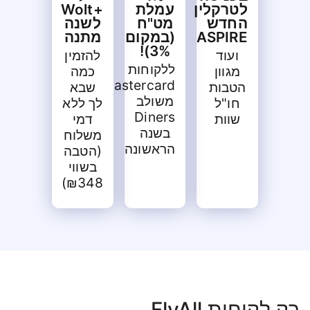
לטרקלין
עמלת
+Wolt
החדש
מט"ח
לשנה
ASPIRE
(במקום
מתנה
3%)!
ועוד
להזמין
ללקוחות
מגוון
כמה
Mastercard
הטבות
שבא
משולב
חו"ל
לך ללא
Diners
שוות
דמי
בשנה
משלוח
הראשונה
(הטבה
בשווי
₪348)
רק לקוחות FlyAll