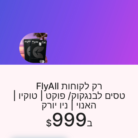
FlyAll
פי 2 כסף בחזרה לטיסות חינם
בכל חברות התעופה
רק לקוחות FlyAll
טסים לבנגקוק/ פוקט | טוקיו |
האנוי | ניו יורק
מתקדמים מ-FLY CARD
999
רוצה FlyAll חדש
ב$