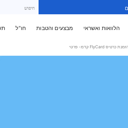
ם
הלוואות ואשראי
מבצעים והטבות
חו"ל
תשל
מנת כרטיס FlyCard קדמ- פרטי