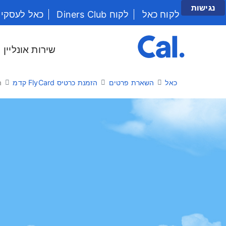
נגישות
לקוח כאל
לקוח Diners Club
כאל לעסקי
יש לנווט בתפריט עם מקש הטאב
שירות אונליין
כאל
השארת פרטים
הזמנת כרטיס FlyCard קדמ
הז