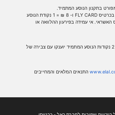
בעסקות במוסדות המדינה לרבות חברת החשמל וחברת הדואר יחס המרה 10 ₪ =1 נקודת הנוסע המתמיד בכרטיס FLY CARD ו- 8 ₪ = 1 נקודת הנוסע
 האשראי. אי עמידה בפירעון ההלוואה או
מתנת ההצטרפות תוענק ללקוח שלא החזיק בכרטיס FLY CARD ב- 24 החודשים שקדמו להצטרפות. 2500 נקודות הנוסע המתמיד יוענקו עם צבירה של
www.elal.
התנאים המלאים והמחייבים
 הזכויות שמורות לחברת כאל - כרטיסי