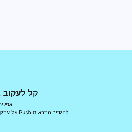
קל לעקוב א
אפשר 
להגדיר התראות Push על עסקאות לעלות מיד על עסקה חשודה (בחלון החיפוש באפליקציה יש להקליד את המילה Push)