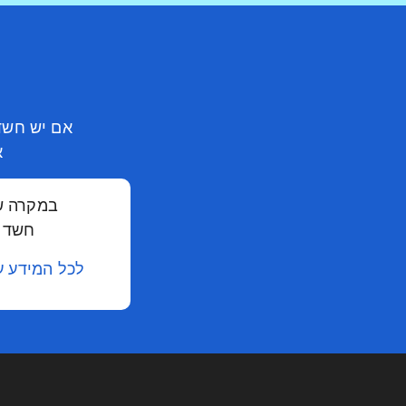
אם יש חשד 
א
במקרה ש
חשד ש
לכל המידע ע