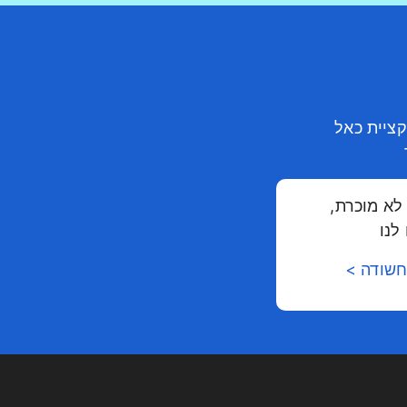
קציית כאל
לא מוכרת,
לנו
חשודה >