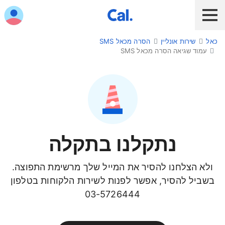
ש לנווט בתפריט עם מקש הטאב
כאל
שירות אונליין
הסרה מכאל SMS
לקוח כאל
לקוח Diners Club
כאל לעסקים
עמוד שגיאה הסרה מכאל SMS
שירות אונליין
הלוואות ואשראי
מבצעים והטבות
נתקלנו בתקלה
חו"ל
ולא הצלחנו להסיר את המייל שלך מרשימת התפוצה.
תשלום בנייד
בשביל להסיר, אפשר לפנות לשירות הלקוחות בטלפון
כרטיס חדש
03-5726444
כאל בשבילך