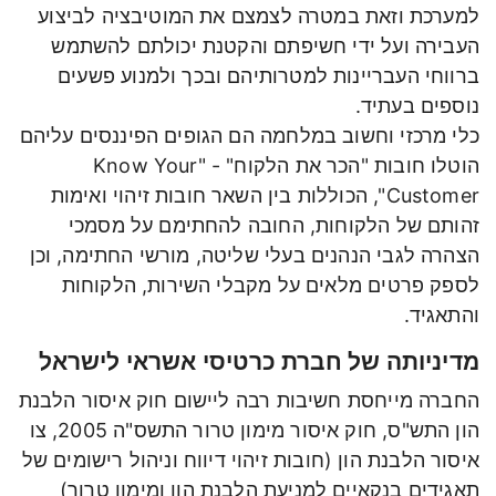
למערכת וזאת במטרה לצמצם את המוטיבציה לביצוע
העבירה ועל ידי חשיפתם והקטנת יכולתם להשתמש
ברווחי העבריינות למטרותיהם ובכך ולמנוע פשעים
נוספים בעתיד.
כלי מרכזי וחשוב במלחמה הם הגופים הפיננסים עליהם
הוטלו חובות "הכר את הלקוח" - "Know Your
Customer", הכוללות בין השאר חובות זיהוי ואימות
זהותם של הלקוחות, החובה להחתימם על מסמכי
הצהרה לגבי הנהנים בעלי שליטה, מורשי החתימה, וכן
לספק פרטים מלאים על מקבלי השירות, הלקוחות
והתאגיד.
מדיניותה של חברת כרטיסי אשראי לישראל
החברה מייחסת חשיבות רבה ליישום חוק איסור הלבנת
הון התש"ס, חוק איסור מימון טרור התשס"ה 2005, צו
איסור הלבנת הון (חובות זיהוי דיווח וניהול רישומים של
תאגידים בנקאיים למניעת הלבנת הון ומימון טרור)