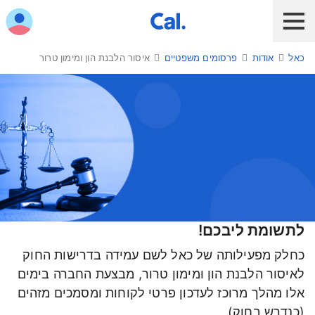
ש לנווט בתפריט עם מקש הטאב
כאל
אודות
פרסומים משפטיים
איסור הלבנת הון ומימון טרור
לקוח כאל
לקוח Diners Club
כאל לעסקים
שירות אונליין
הלוואות ואשראי
מבצעים והטבות
חו"ל
לתשומת ליבכם!
איסור הלבנת הון ומימון טרור
תשלום בנייד
כחלק מפעילותה של כאל לשם עמידה בדרישות החוק
כרטיס חדש
לאיסור הלבנת הון ומימון טרור, מבצעת החברה בימים
אלו מהלך מרוכז לעדכון פרטי לקוחות ומסמכים מזהים
כאל בשבילך
(כנדרש בחוק).