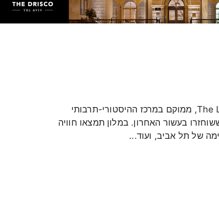
ון דריסקו תל אביב
שני ב- 25% הנחה
המלון ההיסטורי והיוקרתי, דריסקו תל אביב, מלון 5 כוכבים סופיריור מבית The Leading Hotels of the World, ממוקם במרכז ההיסטורי-תרבותי
סביבה שקטה וציורית המוקפת בתים היסטוריים יפהפיים בני למעלה מ-100 שנים ששוחזרו בעשור האחרון. במלון תמצאו חוויה