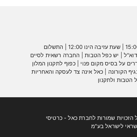
למשלמים בכרטיס Visa Infinite בלבד | תוקף: 31/12/22 | לא כולל ימי חמישי | שעת קבלת חדרים הינו 15:00 | שעת עזיבה הינו 12:00 | התשלום
וא"ל | יש כפל הטבות | החברה רשאית לסיים
 על בסיס מקום פנוי | כפוף לתקנון המלון
יף הקורונה | כאל אינה צד לעסקה והאחריות
 הטבות ולתקנון
 הזכויות שמורות לחברת כאל - כרטיסי
ראי לישראל בע"מ