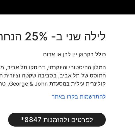
לילה שני ב- 25% הנחה
כולל בקבוק יין לבן או אדום
קולינרית עילית במסעדת George & John, טרקלין "מארק טווין" , גינה מטופחת, מרפסת גג הצופה לחוף ימה של תל אביב, ועוד...
להתרשמות בקרו באתר
לפרטים ולהזמנות 8847*