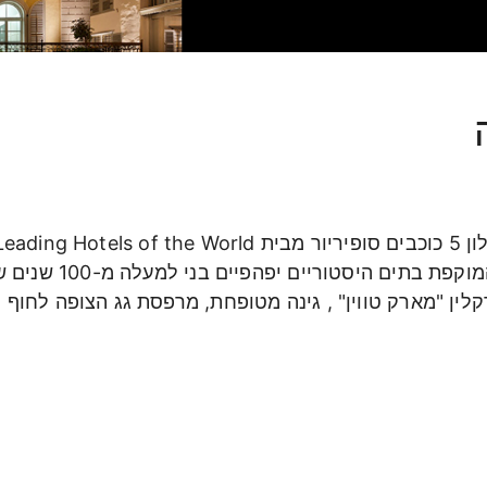
מל
לילה 
התוסס של תל אביב, ב