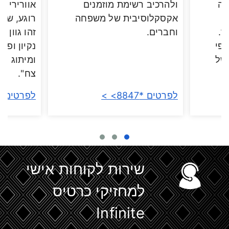
עה
ולהרכיב רשימת מוזמנים
אוורירי ו
אקסקלוסיבית של משפחה
רוגע, שקט
ך.
וחברים.
זהו גוון 
לפי
נקיון ופש
 של
ומיתוג ומ
צח".
לפרטים *8847> >
לפרטים *8847> 
שירות לקוחות אישי
למחזיקי כרטיס
Infinite