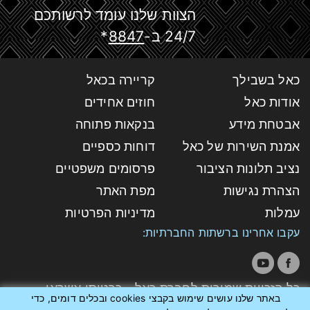
הצוות שלנו עומד לרשותכם
24/7 ב-
8847
*
כאל בשבילך
קריירה בכאל
אודות כאל
חוזים אחידים
אבטחת מידע
בנקאות פתוחה
אמנת השירות של כאל
דוחות כספיים
נציב תלונות הציבור
פרסומים משפטיים
הצהרת נגישות
מפת האתר
עמלות
מדיניות הפרטיות
עקבו אחרינו ברשתות החברתיות:
כל הזכויות שמורות לחברת כאל - כרטיסי אשראי
באתר שלנו עושים שימוש בקבצי cookies ובכלים דומים, כדי
לישראל בע"מ