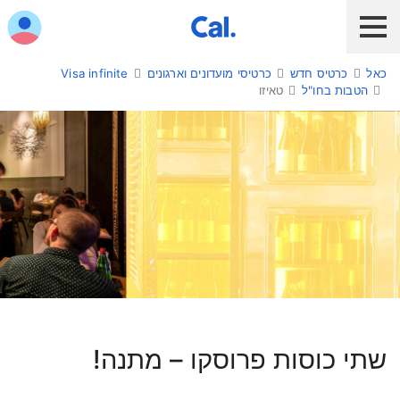
ש לנווט בתפריט עם מקש הטאב
כאל
כרטיס חדש
כרטיסי מועדונים וארגונים
Visa infinite
לקוח כאל
לקוח Diners Club
כאל לעסקים
הטבות בחו"ל
טאיזו
שירות אונליין
הלוואות ואשראי
מבצעים והטבות
חו"ל
תשלום בנייד
טאיזו
מארז של זוג תבלינים מהודר
כרטיס חדש
שתי כוסות פרוסקו – מתנה!
כאל בשבילך