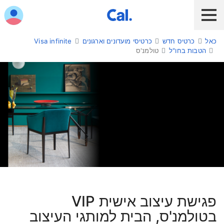
ש לנווט בתפריט עם מקש הטאב
כאל
כרטיס חדש
כרטיסי מועדונים וארגונים
Visa infinite
לקוח כאל
לקוח Diners Club
כאל לעסקים
הטבות בחו"ל
טולמנ'ס
שירות אונליין
הלוואות ואשראי
מבצעים והטבות
חו"ל
תשלום בנייד
טולמנ'ס
פגישת
כרטיס חדש
פגישת עיצוב אישית VIP
עיצוב אישית
בטולמנ'ס, הבית למותגי העיצוב
כאל בשבילך