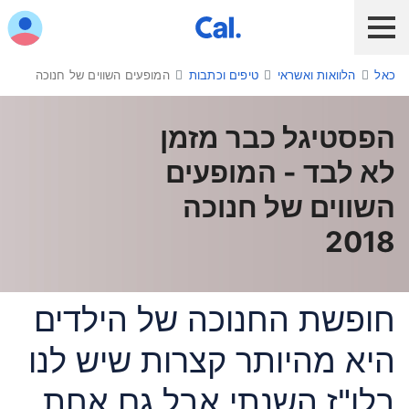
ש לנווט בתפריט עם מקש הטאב
כאל
הלוואות ואשראי
טיפים וכתבות
המופעים השווים של חנוכה
לקוח כאל
לקוח Diners Club
כאל לעסקים
שירות אונליין
הפסטיגל כבר מזמן
הלוואות ואשראי
לא לבד - המופעים
השווים של חנוכה
מבצעים והטבות
2018
חו"ל
תשלום בנייד
חופשת החנוכה של הילדים
היא מהיותר קצרות שיש לנו
כרטיס חדש
בלו"ז השנתי אבל גם אחת
כאל בשבילך