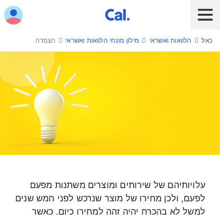
ש לנווט בתפריט עם מקש הטאב
כאל
הלוואות ואשראי
מילון מונחי הלוואות ואשראי
הצמדה
לקוח כאל
לקוח Diners Club
כאל לעסקים
שירות אונליין
הלוואות ואשראי
מבצעים והטבות
חו"ל
הצמדה
תשלום בנייד
עלויותיהם של שירותים ומוצרים משתנות מפעם
כרטיס חדש
לפעם, ולכן מחירו של מוצר שנרכש לפני חמש שנים
למשל לא בהכרח יהיה זהה למחירו כיום. כאשר
כאל בשבילך