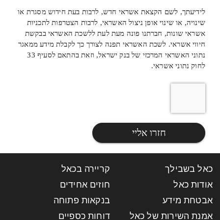
לידיעתך, לשם הקצאת אשראי חדש, לרבות בעת חידוש מסגרת או
שינויה, או שינוי אופן ניצול האשראי, לרבות הצטרפות לתכניות
אשראי שונות, חברתנו פונה מעת לעת ללשכת האשראי בבקשת
חיווי אשראי. לשכת האשראי תפנה לצורך כך לקבלת מידע ממאגר
נתוני האשראי המרכזי של בנק ישראל, וזאת בהתאם לסעיף 33
לחוק נתוני אשראי.
חזרו אליי
כאל בשבילך
קריירה בכאל
אודות כאל
חוזים אחידים
אבטחת מידע
בנקאות פתוחה
אמנת השירות של כאל
דוחות כספיים