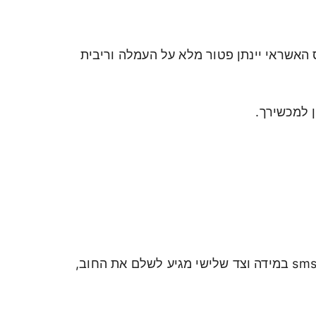
לום החוב בכרטיס האשראי יינתן פטור מלא על העמלה וריבית
 למכשירך.
כדי לשלם בדואר צריך להביא: תעודת זהות, מכתב החזר או קוד שנשלח מכאל ב sms במידה וצד שלישי מגיע לשלם את החוב,