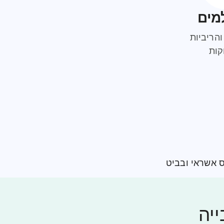
מים
והריביות
קות
ס אשראי ובביט
יה