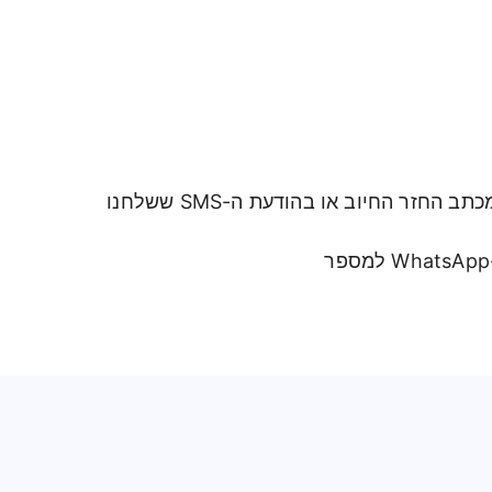
נדרש לציין את מספר הגבייה בתהליך התשלום (את מספר הגבייה ניתן למצוא במכתב החזר החיוב או בהודעת ה-SMS ששלחנו