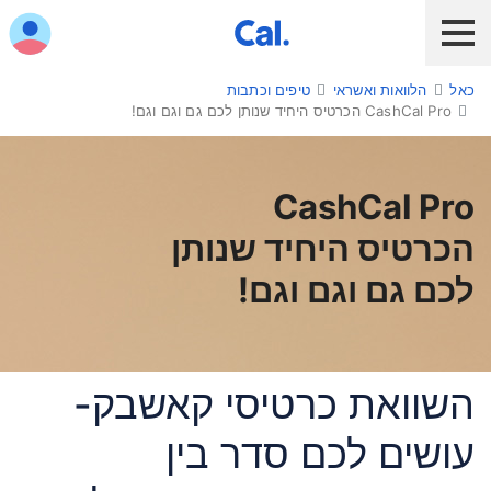
ש לנווט בתפריט עם מקש הטאב
כאל
הלוואות ואשראי
טיפים וכתבות
לקוח כאל
לקוח Diners Club
כאל לעסקים
CashCal Pro הכרטיס היחיד שנותן לכם גם וגם וגם!
שירות אונליין
הלוואות ואשראי
CashCal Pro
הכרטיס היחיד שנותן
מבצעים והטבות
לכם גם וגם וגם!
חו"ל
תשלום בנייד
השוואת כרטיסי קאשבק-
כרטיס חדש
עושים לכם סדר בין
כאל בשבילך