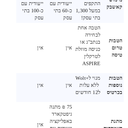
התקפים
ייעודית עם
ייעודית עם
קאשבק
במעל 1,300
כ-60 בתי
כ-100 בתי
בתי עסק!
עסק
עסק
הטבה אחת
לבחירה
הטבות
בנתב"ג או
טרום
אין
אין
כניסה מוזלת
טיסה
לטרקלין
ASPIRE
הטבות
מנוי ל+Wolt
נוספות
ללא עלות
אין
אין
בכרטיס
ל12 חודשים
75 ₪ מתנה
גיפטקארד
מתנת
באפליקציה
אין