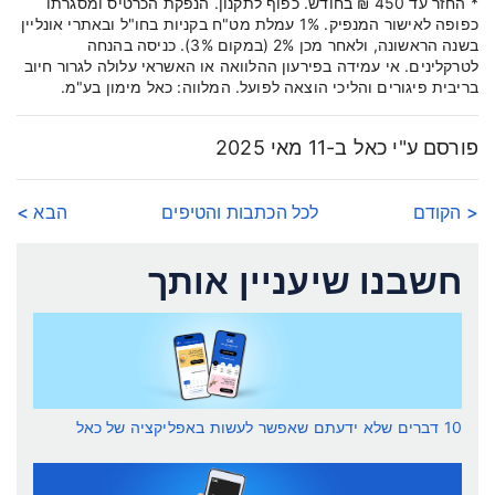
* החזר עד 450 ₪ בחודש. כפוף לתקנון. הנפקת הכרטיס ומסגרתו
כפופה לאישור המנפיק. 1% עמלת מט"ח בקניות בחו"ל ובאתרי אונליין
בשנה הראשונה, ולאחר מכן 2% (במקום 3%). כניסה בהנחה
לטרקלינים. אי עמידה בפירעון ההלוואה או האשראי עלולה לגרור חיוב
בריבית פיגורים והליכי הוצאה לפועל. המלווה: כאל מימון בע"מ.
פורסם ע"י כאל ב-11 מאי 2025
< הקודם
לכל הכתבות והטיפים
הבא >
חשבנו שיעניין אותך
10 דברים שלא ידעתם שאפשר לעשות באפליקציה של כאל