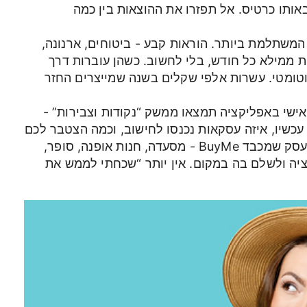
 באותו כרטיס. אל תפזרו את ההוצאות בין כמה
המשתלמת ביותר. הוראות קבע - ביטוחים, ארנונה,
ות ממילא כל חודש, בלי לחשוב. כשהן עוברות דרך
אוטומטי. עשרות אלפי שקלים בשנה שמייצרים החזר
ישי באפליקציה תמצאו ממשק “נקודות וצבירות” -
כשיו, איזה עסקאות נכנסו לחישוב, וכמה הצטבר לכם
החודש. והכי חשוב: ברגע שאתם בקופה של בית עסק שמכבד BuyMe - מסעדה, חנות אופנה, סופר,
יה ולשלם בה במקום. אין יותר “שכחתי לממש את