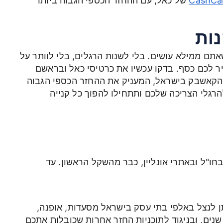
CashCal
של כאל, עם ההחזר הכספי הגבוה ביותר
נות
אתם ממילא עושים. בלי לשנות הרגלים, בלי לוותר על
ר לכם כסף. בדקו עכשיו את כרטיסי כאל ובראשם
טגוריית הקאשבק בישראל, המעניק את ההחזר הכספי הגבוה
רגלי הצריכה שלכם ותתחילו להפוך כל קנייה
חו"ל ובאתרי אונליין, כבר מהשקל הראשון. עד
Buy דיגיטליים, שניתן לנצל באלפי בתי עסק בישראל מסעדות, אופנה,
לונות, אטרקציות ועוד. השוברים תקפים לעד 5 שנים, ובניגוד לתוכניות החזר אחרות שכובלות אתכם