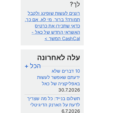
לך?
רוצים לעשות שופינג ולקבל
תמורה? ברור, מי לא. אם כך,
כדאי שתכירו את כרטיס
האשראי החדש של כאל -
CashCal
המשך >
עלה לאחרונה
הכל +
10 דברים שלא
ידעתם שאפשר לעשות
באפליקציה של כאל
30.7.2026
תשלום בנייד: כל מה שצריך
לדעת על הארנק הדיגיטלי
6.7.2026