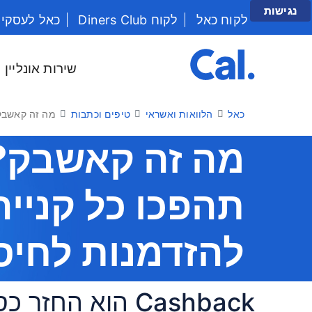
נגישות
לקוח כאל
לקוח Diners Club
כאל לעסקי
יש לנווט בתפריט עם מקש הטאב
שירות אונליין
כאל
הלוואות ואשראי
טיפים וכתבות
מה זה קאשבק?
מה זה קאשבק?
תהפכו כל קנייה
להזדמנות לחיסכ
Cashback הוא ה