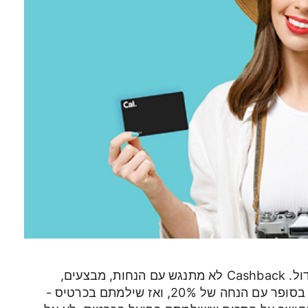
זו אחת השאלות הנפוצות - וכאן הבשורה: כן, ובגדול. Cashback לא מתנגש עם הנחות, מבצעים,
קופונים או חברויות במועדוני לקוחות. אם קניתם בסופר עם הנחה של 20%, ואז שילמתם בכרטיס -