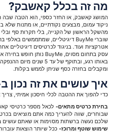
מה זה בכלל קאשבק?
המושג קאשבק, או החזר כספי, הוא הטבה שבה ח
ניקוד עמום, מבצעים נקודתיים, או מתנות שלא 
מהשקל הראשון של הקנייה, בלי תקרות סף ובלי 
שוברי BuyMe דיגיטליים, שמתממשים באל
אטרקציות ועוד. בניגוד לכרטיסים דיגיטליים א
עסק בתחום מסוים, BuyMe נ
באותו רגע, ובתוקף של עד 5
ומקבלים בחזרה כסף שניתן לממש בקלות.
איך עושים את זה נכון ב-2026?
כדי להפוך את ההטבה לכלי חיסכון אמיתי, צריך 
בחירת כרטיס מתאים-
לכאל מספר כרטיסי קאשבק
שבוחרים, שווה להעריך כמה אתם מוציאים בכרטי
שלכם נעשה ברשתות מסוימות או שאתם עושים בכר
שימוש שוטף ומרוכז-
ככל שיותר הוצאות עוברות 