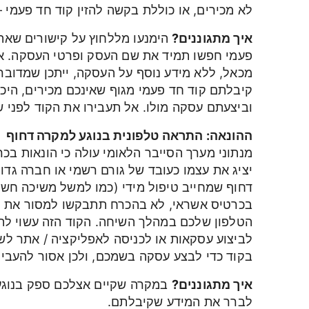
לא מכירים, או כוללת בקשה להזין קוד חד פעמי – 
איך מתגוננים?
הימנעו מללחוץ על קישורים שאת
פעמי חפשו תמיד את שם העסק ופרטי העסקה. א
מכאל, ללא מידע נוסף על העסקה, ייתכן שמדוב
קיבלתם קוד חד פעמי מגוף שאינכם מכירים, היכ
וביצעתם עסקה מולו. אל תעבירו את הקוד לפני
ההונאה: התראה טלפונית בנוגע למקרה דחוף
מנתוני מערך הסייבר הלאומי עולה כי הונאות בכ
יציג את עצמו כעובד של גורם רשמי או חברה גדו
דחוף שמחייב טיפול מידי (כמו למשל משיכה חש
בכרטיס אשראי, לא בהכרח תתבקשו למסור את פ
הטלפון שלכם במהלך השיחה. הקוד הזה עשוי לה
לביצוע עסקאות או לכניסה לאפליקציה / אתר לש
בקוד כדי לבצע עסקה בשמכם, ולכן אסור להעבי
איך מתגוננים?
במקרה שקיים אצלכם ספק בנוגע 
לברר את המידע שקיבלתם.