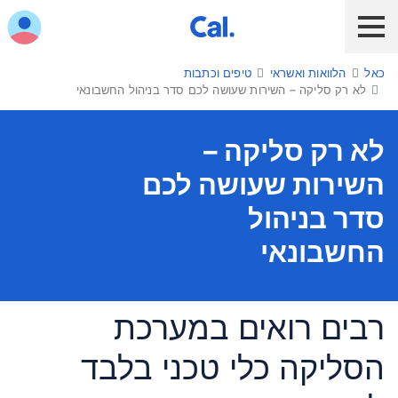
ש לנווט בתפריט עם מקש הטאב
כאל
הלוואות ואשראי
טיפים וכתבות
לקוח כאל
לקוח Diners Club
כאל לעסקים
לא רק סליקה – השירות שעושה לכם סדר בניהול החשבונאי
שירות אונליין
לא רק סליקה –
הלוואות ואשראי
השירות שעושה לכם
מבצעים והטבות
סדר בניהול
החשבונאי
חו"ל
תשלום בנייד
רבים רואים במערכת
כרטיס חדש
הסליקה כלי טכני בלבד
כאל בשבילך