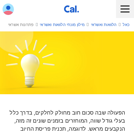
ש לנווט בתפריט עם מקש הטאב
כאל
הלוואות ואשראי
מילון מונחי הלוואות ואשראי
פתרונות אשראי
לקוח כאל
לקוח Diners Club
כאל לעסקים
שירות אונליין
הלוואות ואשראי
מבצעים והטבות
חו"ל
פתרונות אשראי
תשלום בנייד
הפעולה שבה סכום חוב מחולק לחלקים, בדרך כלל
כרטיס חדש
בעלי גודל שווה, המוחזרים בזמנים שונים זה מזה,
הנקבעים מראש. לדוגמה, תכנית פריסת החיוב
כאל בשבילך