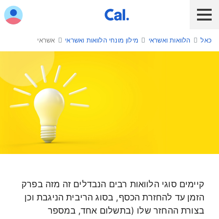
ש לנווט בתפריט עם מקש הטאב
כאל
הלוואות ואשראי
מילון מונחי הלוואות ואשראי
אשראי
לקוח כאל
לקוח Diners Club
כאל לעסקים
שירות אונליין
הלוואות ואשראי
מבצעים והטבות
חו"ל
אשראי
תשלום בנייד
קיימים סוגי הלוואות רבים הנבדלים זה מזה בפרק
כרטיס חדש
הזמן עד להחזרת הכסף, בסוג הריבית הניגבת וכן
בצורת ההחזר שלו (בתשלום אחד, במספר
כאל בשבילך