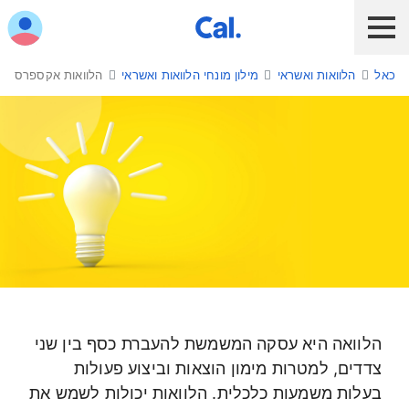
ש לנווט בתפריט עם מקש הטאב
כאל
הלוואות ואשראי
מילון מונחי הלוואות ואשראי
הלוואות אקספרס
לקוח כאל
לקוח Diners Club
כאל לעסקים
שירות אונליין
הלוואות ואשראי
מבצעים והטבות
חו"ל
הלוואות אקספרס
תשלום בנייד
הלוואה היא עסקה המשמשת להעברת כסף בין שני
כרטיס חדש
צדדים, למטרות מימון הוצאות וביצוע פעולות
בעלות משמעות כלכלית. הלוואות יכולות לשמש את
כאל בשבילך