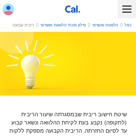
ש לנווט בתפריט עם מקש הטאב
כאל
הלוואות ואשראי
מילון מונחי הלוואות ואשראי
ריבית קבועה
לקוח כאל
לקוח Diners Club
כאל לעסקים
שירות אונליין
הלוואות ואשראי
מבצעים והטבות
חו"ל
ריבית קבועה
תשלום בנייד
שיטת חישוב ריבית שבמסגרתה שיעור הריבית
כרטיס חדש
(לתקופה) נקבע בעת לקיחת ההלוואה ונשאר קבוע
עד לסיום החזרתה. הריבית הקבועה מספקת ללקוח
כאל בשבילך