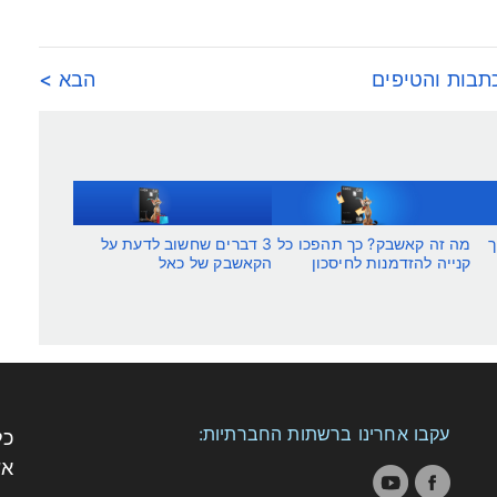
תבות והטיפים
הבא >
ך
מה זה קאשבק? כך תהפכו כל
3 דברים שחשוב לדעת על
קנייה להזדמנות לחיסכון
הקאשבק של כאל
עקבו אחרינו ברשתות החברתיות:
כל
אש