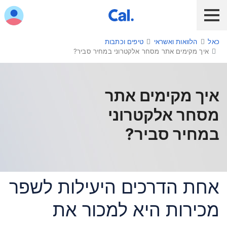
ש לנווט בתפריט עם מקש הטאב
כאל
הלוואות ואשראי
טיפים וכתבות
לקוח כאל
לקוח Diners Club
כאל לעסקים
איך מקימים אתר מסחר אלקטרוני במחיר סביר?
שירות אונליין
הלוואות ואשראי
איך מקימים אתר
מסחר אלקטרוני
מבצעים והטבות
במחיר סביר?
חו"ל
תשלום בנייד
אחת הדרכים היעילות לשפר
כרטיס חדש
מכירות היא למכור את
כאל בשבילך