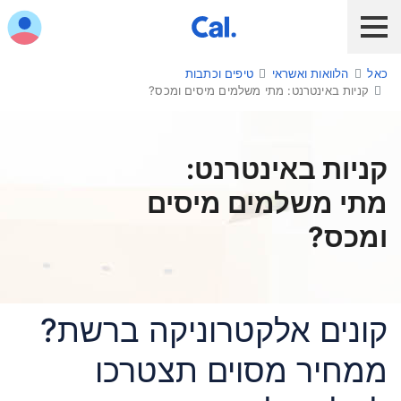
ש לנווט בתפריט עם מקש הטאב
כאל
הלוואות ואשראי
טיפים וכתבות
לקוח כאל
לקוח Diners Club
כאל לעסקים
קניות באינטרנט: מתי משלמים מיסים ומכס?
שירות אונליין
הלוואות ואשראי
קניות באינטרנט:
מתי משלמים מיסים
מבצעים והטבות
ומכס?
חו"ל
תשלום בנייד
קונים אלקטרוניקה ברשת?
כרטיס חדש
ממחיר מסוים תצטרכו
כאל בשבילך