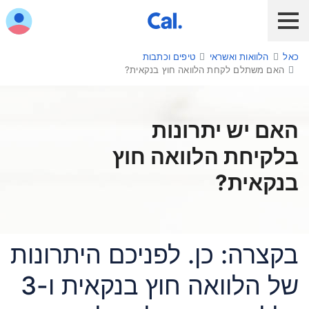
ש לנווט בתפריט עם מקש הטאב
כאל
הלוואות ואשראי
טיפים וכתבות
לקוח כאל
לקוח Diners Club
כאל לעסקים
האם משתלם לקחת הלוואה חוץ בנקאית?
שירות אונליין
הלוואות ואשראי
האם יש יתרונות
בלקיחת הלוואה חוץ
מבצעים והטבות
בנקאית?
חו"ל
תשלום בנייד
בקצרה: כן. לפניכם היתרונות
כרטיס חדש
של הלוואה חוץ בנקאית ו-3
כאל בשבילך