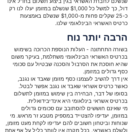
שנשלם לחברת האשראי בגין ביצוע תשלום בחו"ל אינו
דול, כך למשל כל $1,000 שנשלם במזומן יעלו לנו רק
כ-25 שקלים פחות מ-$1,000 שנשלם באמצעות
כרטיס האשראי הבינלאומי שלנו.
הרבה יותר נוח
בשורה התחתונה - העלות הנוספת הכרוכה בשימוש
בכרטיס האשראי הבינלאומי משתלמת, בעיקר משום
שהיא חוסכת את הסרבול והסכנה שבטיול עם סכומי
כסף גדולים במזומן.
אין דרך להשיב לעצמנו כסף מזומן שאבד או נגנב,
כאשר כרטיס אשראי שאבד או נגנב אפשר לבטל.
בסופו של דבר, הבחירה בין שימוש במזומן לתשלום
בכרטיס אשראי בינלאומי היא אינדיבידואלית.
מי שאינם חוששים להסתובב עם סכומים גדולים
במזומן, יעדיפו להצטייד במספיק מטבע זר מראש. מי
שנוחות וביטחון חשובים להם יעדיפו לקחת מעט מזומן,
ולשלם באשראי. בכל מקרה אין לוותר כליל על אף אחת