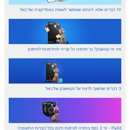
10 דברים שלא ידעתם שאפשר לעשות באפליקציה של כאל
מה זה קאשבק? כך תהפכו כל קנייה להזדמנות לחיסכון
3 דברים שחשוב לדעת על הקאשבק של כאל
FlyAll - פי 2 כסף בחזרה לטיסות חינם בכל חברות התעופה!