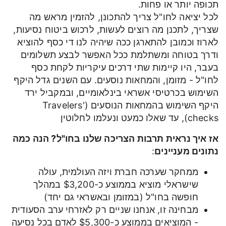
תכופה יותר או פחות.
לכל יציאה לחו"ל צריך להתכונן, להזמין מראש מה
שצריך, לתכנן מה רוצים לעשות, לרכוש ביטוח נסיעות,
לארוז וכמובן להתארגן ככה שיהיה לנו די כסף להוציא
ודרך בטוחה ומשתלמת ככל האפשר לבצע תשלומים
בעבר, היו קיימות שתי דרכים עיקריות לקחת כסף
לחו"ל - מזומן, והמחאות נוסעים. עם השנים גדל היקף
השימוש בכרטיסי אשראי בינלאומיים, ובמקביל ירד
היקף השימוש בהמחאות הנוסעים (Travelers'
checks), עד שאלו כמעט ונעלמו לחלוטין
אז איך נראית תרבות הצריכה שלנו בחו"ל? הנה כמה
נתונים מעניינים
:
ממחקר שערכה חברת ויזה העולמית, עולה
שישראלי מוציא בממוצע כ-$3,200 במהלך
חופשה בחו"ל (במזומן ובאשראי גם יחד)
מבחינה זו, אנחנו שניים רק לאזרחי ערב הסעודית
- המוציאים בממוצע כ-$5,300 לאדם בכל נסיעה