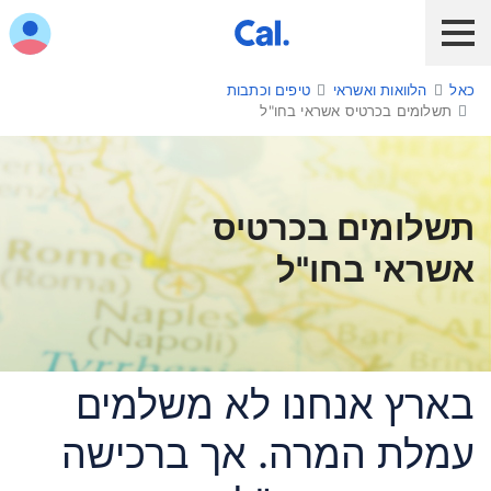
ש לנווט בתפריט עם מקש הטאב
כאל
הלוואות ואשראי
טיפים וכתבות
לקוח כאל
לקוח Diners Club
כאל לעסקים
תשלומים בכרטיס אשראי בחו"ל
שירות אונליין
הלוואות ואשראי
תשלומים בכרטיס
מבצעים והטבות
אשראי בחו"ל
חו"ל
תשלום בנייד
בארץ אנחנו לא משלמים
כרטיס חדש
עמלת המרה. אך ברכישה
כאל בשבילך