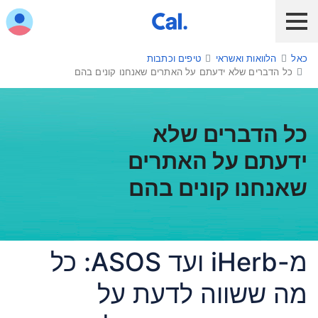
ש לנווט בתפריט עם מקש הטאב
כאל
הלוואות ואשראי
טיפים וכתבות
לקוח כאל
לקוח Diners Club
כאל לעסקים
כל הדברים שלא ידעתם על האתרים שאנחנו קונים בהם
שירות אונליין
הלוואות ואשראי
כל הדברים שלא
ידעתם על האתרים
מבצעים והטבות
שאנחנו קונים בהם
חו"ל
תשלום בנייד
מ-iHerb ועד ASOS: כל
כרטיס חדש
מה ששווה לדעת על
כאל בשבילך